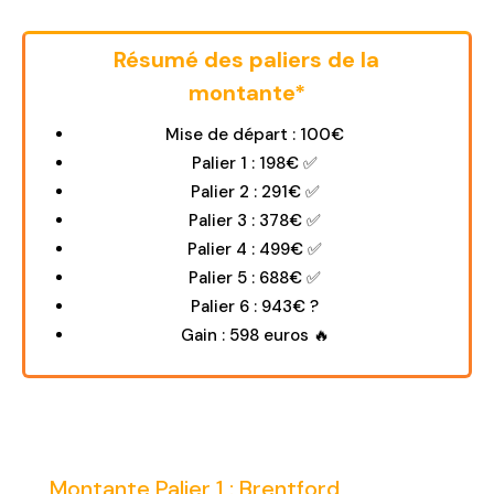
Title
Résumé des paliers de la
montante*
Mise de départ : 100€
Palier 1 : 198€ ✅
Palier 2 : 291€ ✅
Palier 3 : 378€ ✅
Palier 4 : 499€ ✅
Palier 5 : 688€ ✅
Palier 6 : 943€ ?
Gain : 598 euros 🔥
Montante Palier 1 :
Brentford