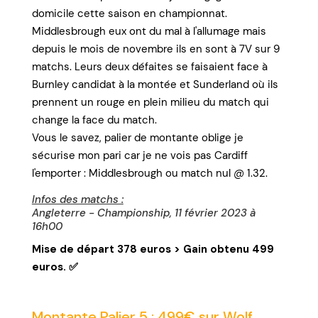
domicile cette saison en championnat.
Middlesbrough eux ont du mal à l'allumage mais
depuis le mois de novembre ils en sont à 7V sur 9
matchs. Leurs deux défaites se faisaient face à
Burnley candidat à la montée et Sunderland où ils
prennent un rouge en plein milieu du match qui
change la face du match.
Vous le savez, palier de montante oblige je
sécurise mon pari car je ne vois pas Cardiff
l'emporter : Middlesbrough ou match nul @ 1.32.
Infos des matchs :
Angleterre - Championship,
11 février 2023 à
16h00
Mise de départ 378 euros > Gain obtenu 499
euros. ✅
Montante Palier 5 : 499€ sur Wolf