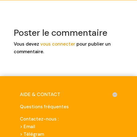
Poster le commentaire
Vous devez
vous connecter
pour publier un
commentaire.
AIDE & CONTACT
Questions fréquentes
Contactez-nous :
>
Email
> Télégram