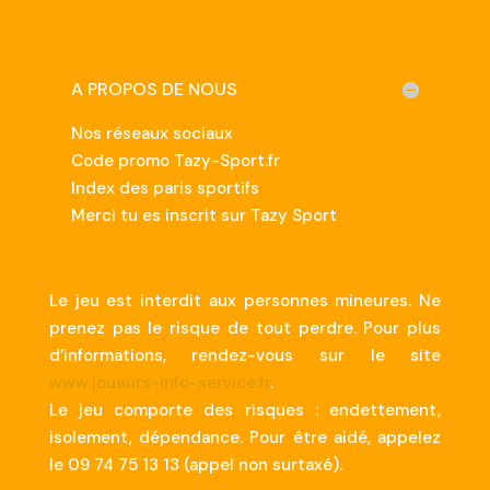
A PROPOS DE NOUS
Nos réseaux sociaux
Code promo Tazy-Sport.fr
Index des paris sportifs
Merci tu es inscrit sur Tazy Sport
Le jeu est interdit aux personnes mineures. Ne
prenez pas le risque de tout perdre. Pour plus
d’informations, rendez-vous sur le site
www.joueurs-info-service.fr
.
Le jeu comporte des risques : endettement,
isolement, dépendance. Pour être aidé, appelez
le 09 74 75 13 13 (appel non surtaxé).