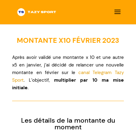
MONTANTE X10 FÉVRIER 2023
Après avoir validé une montante x 10 et une autre
x5 en janvier, j’ai décidé de relancer une nouvelle
montante en février sur le
canal Telegram Tazy
Sport
. L’objectif,
multiplier par 10 ma mise
initiale
.
Les détails de la montante du
moment