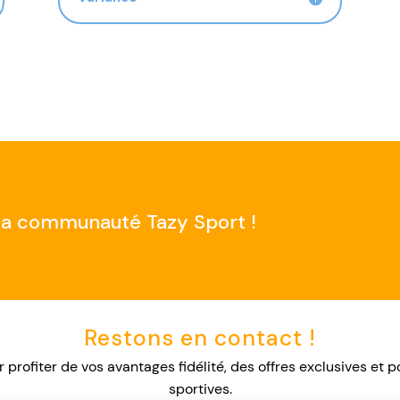
e la communauté Tazy Sport !
Restons en contact !
 profiter de vos avantages fidélité, des offres exclusives et
sportives.