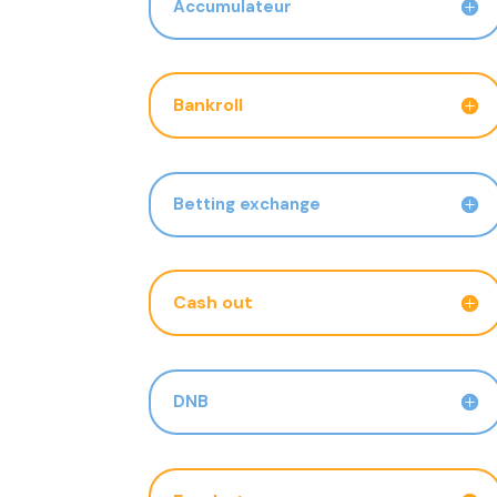
Accumulateur
Bankroll
Betting exchange
Cash out
DNB