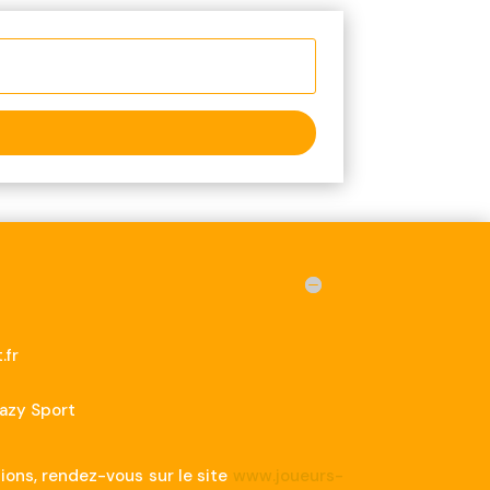
.fr
Tazy Sport
tions, rendez-vous sur le site
www.joueurs-