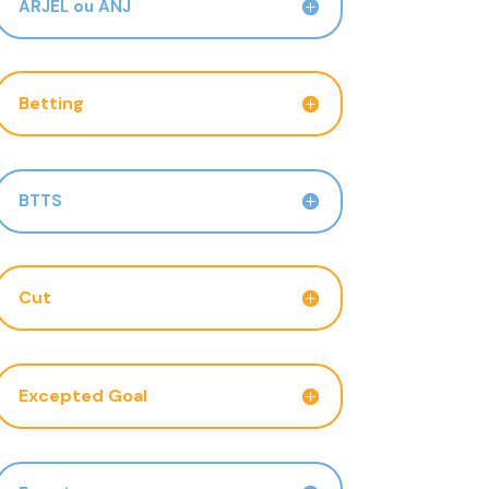
ARJEL ou ANJ
Betting
BTTS
Cut
Excepted Goal