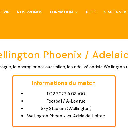
E VIP
NOS PRONOS
FORMATION
BLOG
S’ABONNER
llington Phoenix / Adelai
gue, le championnat australien, les néo-zélandais Wellington r
Informations du match
17.12.2022 à 03h00.
Football / A-League
Sky Stadium (Wellington)
Wellington Phoenix vs. Adelaide United