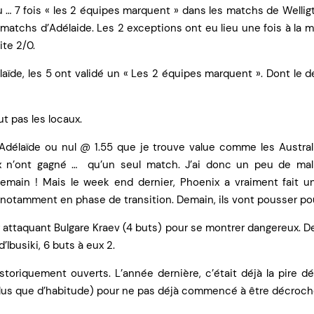
eu … 7 fois « les 2 équipes marquent » dans les matchs de Wellig
 matchs d’Adélaide. Les 2 exceptions ont eu lieu une fois à la m
te 2/0.
laïde, les 5 ont validé un « Les 2 équipes marquent ». Dont le d
t pas les locaux.
 Adélaïde ou nul @ 1.55 que je trouve value comme les Austral
x n’ont gagné …
qu’un seul match. J’ai donc un peu de ma
demain ! Mais le week end dernier, Phoenix a vraiment fait
notamment en phase de transition. Demain, ils vont pousser pou
eur attaquant Bulgare Kraev (4 buts) pour se montrer dangereux. 
’Ibusiki, 6 buts à eux 2.
toriquement ouverts. L’année dernière, c’était déjà la pire 
plus que d’habitude) pour ne pas déjà commencé à être décroch