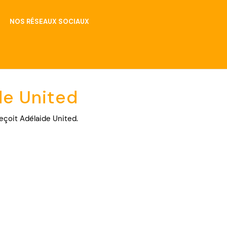
NOS RÉSEAUX SOCIAUX
de United
eçoit Adélaide United.