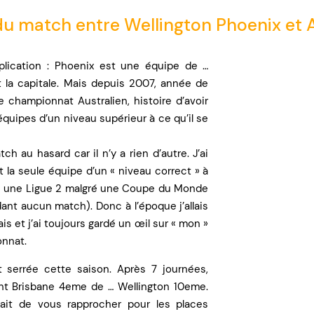
du match entre Wellington Phoenix et A
plication : Phoenix est une équipe de …
t la capitale. Mais depuis 2007, année de
le championnat Australien, histoire d’avoir
équipes d’un niveau supérieur à ce qu’il se
h au hasard car il n’y a rien d’autre. J’ai
t la seule équipe d’un « niveau correct » à
gros une Ligue 2 malgré une Coupe du Monde
dant aucun match). Donc à l’époque j’allais
is et j’ai toujours gardé un œil sur « mon »
onnat.
 serrée cette saison. Après 7 journées,
nt Brisbane 4eme de … Wellington 10eme.
fait de vous rapprocher pour les places