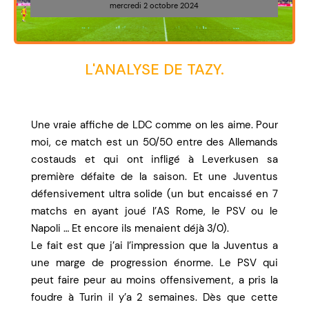
mercredi 2 octobre 2024
L'ANALYSE DE TAZY.
Une vraie affiche de LDC comme on les aime. Pour
moi, ce match est un 50/50 entre des Allemands
costauds et qui ont infligé à Leverkusen sa
première défaite de la saison. Et une Juventus
défensivement ultra solide (un but encaissé en 7
matchs en ayant joué l’AS Rome, le PSV ou le
Napoli … Et encore ils menaient déjà 3/0).
Le fait est que j’ai l’impression que la Juventus a
une marge de progression énorme. Le PSV qui
peut faire peur au moins offensivement, a pris la
foudre à Turin il y’a 2 semaines. Dès que cette