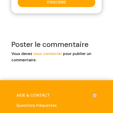
S'INSCRIRE
Poster le commentaire
Vous devez
vous connecter
pour publier un
commentaire.
AIDE & CONTACT
Questions fréquentes