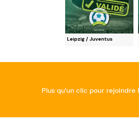
ONTANTE x5 – OCTOBRE
Leipzig / Juventus
Plus qu’un clic pour rejoindr