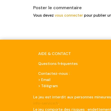
Poster le commentaire
Vous devez
vous connecter
pour publier u
AIDE & CONTACT
Questions fréquentes
Contactez-nous :
>
Email
> Télégram
Le jeu est interdit aux personnes mineures
info-service.fr
.
Le jeu comporte des risques : endettement,