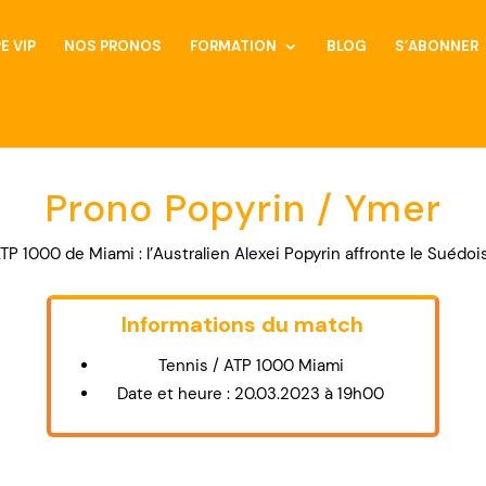
E VIP
NOS PRONOS
FORMATION
BLOG
S’ABONNER
Prono Popyrin / Ymer
’ATP 1000 de Miami : l’Australien Alexei Popyrin affronte le Suédoi
Informations du match
Tennis / ATP 1000 Miami
Date et heure : 20.03.2023 à 19h00