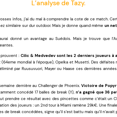
L’analyse de Tazy.
osses infos, j’ai du mal à comprendre la cote de ce match. Certe
ssez similaire sur dur outdoor. Mais je donne quand même
un net
j’aurai donné un avantage au Suédois. Mais je trouve que l’A
eantes.
e prouvent :
Cilic & Medvedev sont les 2 derniers joueurs à 
z (64eme mondial à l’époque), Opelka et Musetti. Des défaites
é éliminé par Ruusuvuori, Mayer ou Haase ces dernières année
 semaine dernière au Challenger de Phoenix.
Victoire de Popyr
notamment concédé 17 balles de break (!!),
n’a gagné que 36 pet
l faut prendre ce résultat avec des pincettes comme c’était un C
ation des joueurs : un 2nd tour à Miami ramène 29k€. Une final
es de break concédées, signe qu’il s’est battu mais qu’il n’avait 