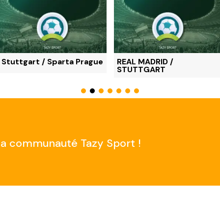
Stuttgart / Sparta Prague
REAL MADRID /
STUTTGART
e la communauté Tazy Sport !