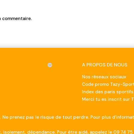
n commentaire.
A PROPOS DE NOUS
Nos réseaux sociaux
Code promo Tazy-Sport
Index des paris sportifs
Merci tu es inscrit sur 
. Ne prenez pas le risque de tout perdre. Pour plus d’informa
 isolement, dépendance. Pour être aidé, appelez le 09 74 75 1