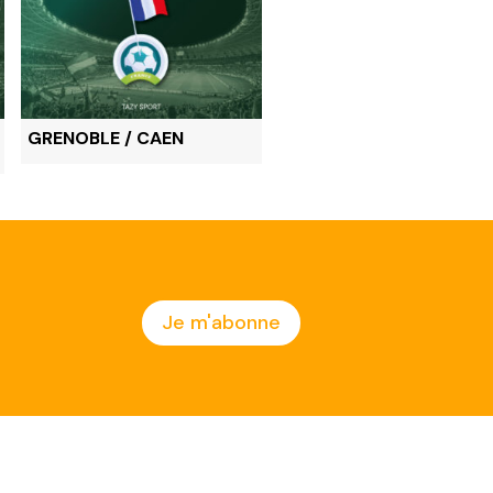
GRENOBLE / CAEN
Watford / Coventry
Je m'abonne