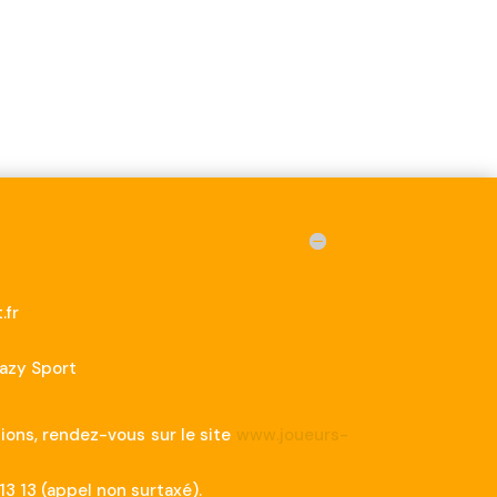
.fr
Tazy Sport
tions, rendez-vous sur le site
www.joueurs-
3 13 (appel non surtaxé).