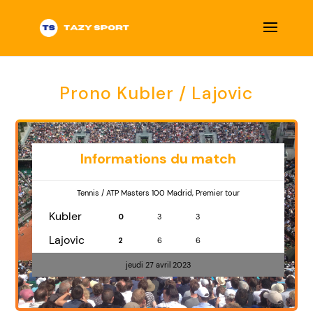
Prono Kubler / Lajovic
Informations du match
Tennis / ATP Masters 100 Madrid, Premier tour
Kubler
0
3
3
Lajovic
2
6
6
jeudi 27 avril 2023