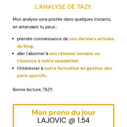
L'ANALYSE DE TAZY.
Mon analyse sera postée dans quelques instants,
en attendant tu peux :
prendre connaissance de
nos derniers articles
du blog
.
aller t'abonner à
nos réseaux sociaux ou
t'inscrire à notre newsletter.
t'intéresser à
notre formation en gestion des
paris sportifs
.
Bonne lecture, TAZY.
Mon prono du jour
LAJOVIC @ 1.54