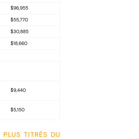
$96,955
$55,770
$30,885
$18,660
$9,440
$5,150
 PLUS TITRÉS DU