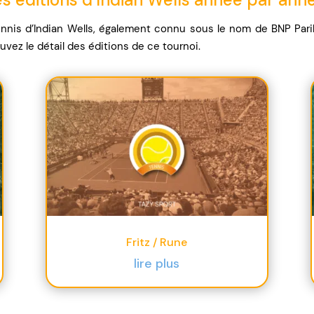
tennis d’Indian Wells, également connu sous le nom de BNP Par
uvez le détail des éditions de ce tournoi.
Fritz / Rune
lire plus