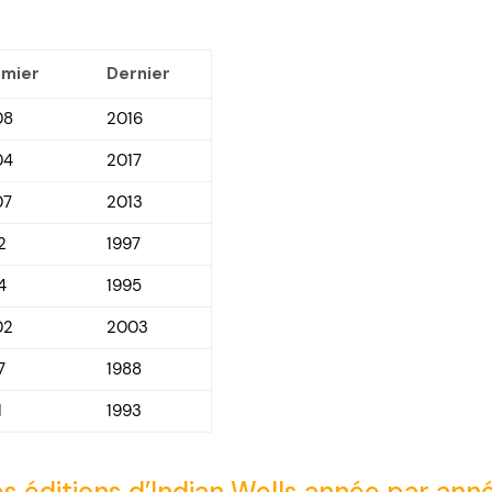
emier
Dernier
08
2016
04
2017
07
2013
2
1997
4
1995
02
2003
7
1988
1
1993
s éditions d’Indian Wells année par ann