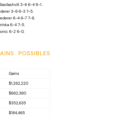
asilashvili 3-6 6-4 6-1.
derer 3-6 6-3 7-5.
Federer 6-4 6-7 7-6.
rinka 6-4 7-5.
aonic 6-2 6-0.
AINS POSSIBLES
Gains
$1,262,220
$662,360
$352,635
$184,465