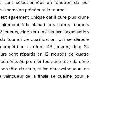
ie sont sélectionnées en fonction de leur
 la semaine précédant le tournoi.
 est également unique car il dure plus d’une
rairement à la plupart des autres tournois
 joueurs, cinq sont invités par l’organisation
du tournoi de qualification, qui se déroule
 compétition et réunit 48 joueurs, dont 24
eurs sont répartis en 12 groupes de quatre
de série. Au premier tour, une tête de série
non tête de série, et les deux vainqueurs se
e vainqueur de la finale se qualifie pour le