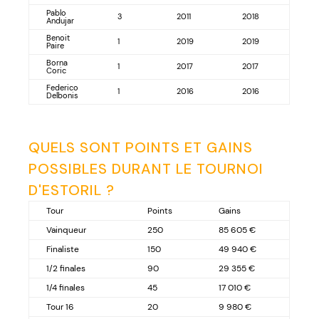
Pablo
3
2011
2018
Andujar
Benoit
1
2019
2019
Paire
Borna
1
2017
2017
Coric
Federico
1
2016
2016
Delbonis
QUELS SONT POINTS ET GAINS
POSSIBLES DURANT LE TOURNOI
D'ESTORIL ?
Tour
Points
Gains
Vainqueur
250
85 605 €
Finaliste
150
49 940 €
1/2 finales
90
29 355 €
1/4 finales
45
17 010 €
Tour 16
20
9 980 €