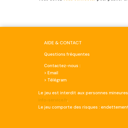
AIDE & CONTACT
Questions fréquentes
Contactez-nous :
>
Email
> Télégram
Le jeu est interdit aux personnes mineures
info-service.fr
.
Le jeu comporte des risques : endettement,