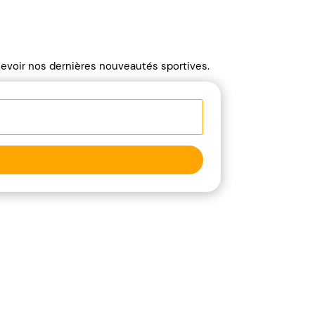
ecevoir nos dernières nouveautés sportives.