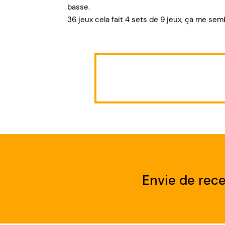
basse.
36 jeux cela fait 4 sets de 9 jeux, ça me se
Envie de rece