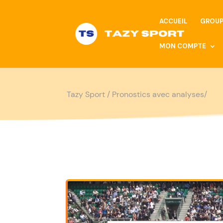
ACCUEIL
GROUP
MON COMPTE
Tazy Sport
/
Pronostics avec analyses/