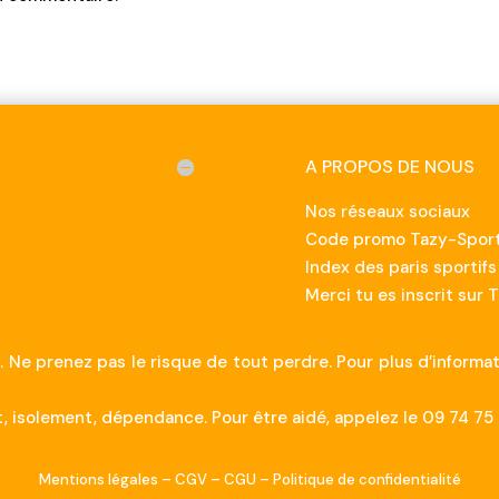
A PROPOS DE NOUS
Nos réseaux sociaux
Code promo Tazy-Sport
Index des paris sportifs
Merci tu es inscrit sur 
. Ne prenez pas le risque de tout perdre. Pour plus d’informa
 isolement, dépendance. Pour être aidé, appelez le 09 74 75 1
Mentions légales
–
CGV
–
CGU
–
Politique de confidentialité