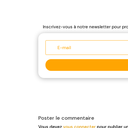
Inscrivez-vous à notre newsletter pour pro
Poster le commentaire
Vous devez
vous connecter
pour publier u