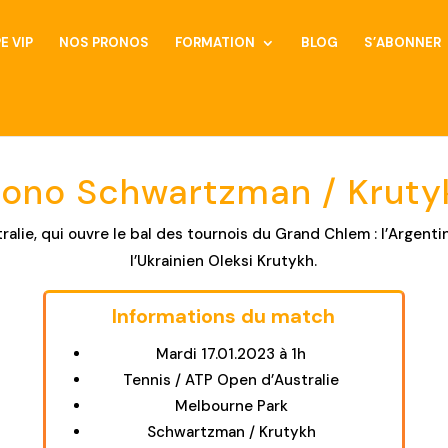
E VIP
NOS PRONOS
FORMATION
BLOG
S’ABONNER
rono Schwartzman / Kruty
ralie, qui ouvre le bal des tournois du Grand Chlem : l’Argen
l’Ukrainien Oleksi Krutykh.
Informations du match
Mardi 17.01.2023 à 1h
Tennis / ATP Open d’Australie
Melbourne Park
Schwartzman / Krutykh