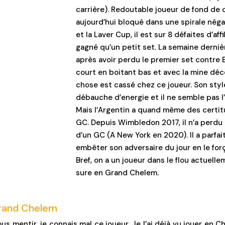
carrière). Redoutable joueur de fond de c
aujourd’hui bloqué dans une spirale nég
et la Laver Cup, il est sur 8 défaites d’affil
gagné qu’un petit set. La semaine derniè
après avoir perdu le premier set contre B
court en boitant bas et avec la mine déc
chose est cassé chez ce joueur. Son sty
débauche d’energie et il ne semble pas l’
Mais l’Argentin a quand même des certitud
GC. Depuis Wimbledon 2017, il n’a perdu 
d’un GC (A New York en 2020). Il a parfai
embêter son adversaire du jour en le forç
Bref, on a un joueur dans le flou actuell
sure en Grand Chelem.
Grand Chelem
us mentir, je connais mal ce joueur. Je l’ai déjà vu jouer en C