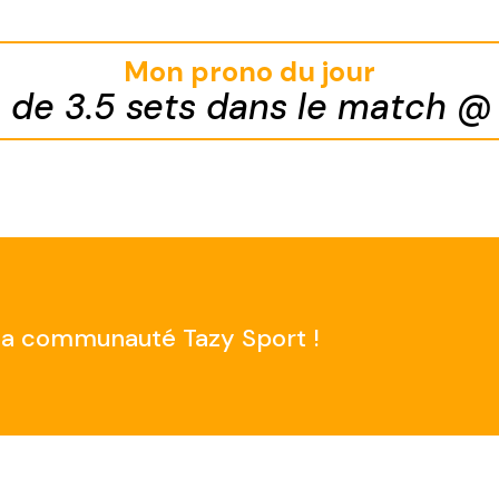
Mon prono du jour
s de 3.5 sets dans le match @ 
e la communauté Tazy Sport !