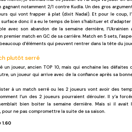
en gagnant notamment 2/1 contre Kudla. Un des gros arguments
urs qui vont frapper à plat (dixit Nadal). Et pour le coup, l’
surface donc il a eu le temps de bien s’habituer et d’adapter 
aible avec son abandon de la semaine dernière, l’Ukrainien 
son premier match en GC de sa carrière. Match en 5 sets, l’asp
a beaucoup d’éléments qui peuvent rentrer dans la tête du joue
ch plutôt serré
é un joueur, ancien TOP 10, mais qui enchaine les défaites d
autre, un joueur qui arrive avec de la confiance après sa bon
ister à un match serré ou les 2 joueurs vont avoir des temp
omment l’un des 2 joueurs pourraient dérouler. Il y’a forcé
blait bien boiter la semaine dernière. Mais si il avait 
s, pour ne pas compromettre la suite de sa saison.
 1.60