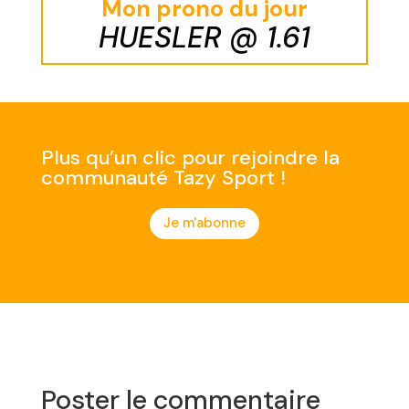
Mon prono du jour
HUESLER @ 1.61
Plus qu’un clic pour rejoindre la
communauté Tazy Sport !
Je m'abonne
Poster le commentaire