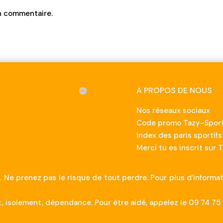
n commentaire.
A PROPOS DE NOUS
Nos réseaux sociaux
Code promo Tazy-Sport
Index des paris sportifs
Merci tu es inscrit sur 
. Ne prenez pas le risque de tout perdre. Pour plus d’informa
 isolement, dépendance. Pour être aidé, appelez le 09 74 75 1