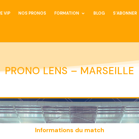
E VIP
NOS PRONOS
FORMATION
BLOG
S’ABONNER
PRONO LENS – MARSEILLE
Informations du match