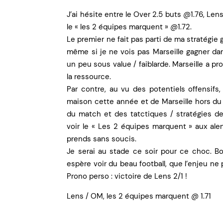
J’ai hésite entre le Over 2.5 buts @1.76, Len
le « les 2 équipes marquent » @1.72.
Le premier ne fait pas parti de ma stratégie 
même si je ne vois pas Marseille gagner dan
un peu sous value / faiblarde. Marseille a pr
la ressource.
Par contre, au vu des potentiels offensifs,
maison cette année et de Marseille hors du
du match et des tatctiques / stratégies de
voir le « Les 2 équipes marquent » aux alen
prends sans soucis.
Je serai au stade ce soir pour ce choc. Bol
espère voir du beau football, que l’enjeu ne 
Prono perso : victoire de Lens 2/1 !
Lens / OM, les 2 équipes marquent @ 1.71