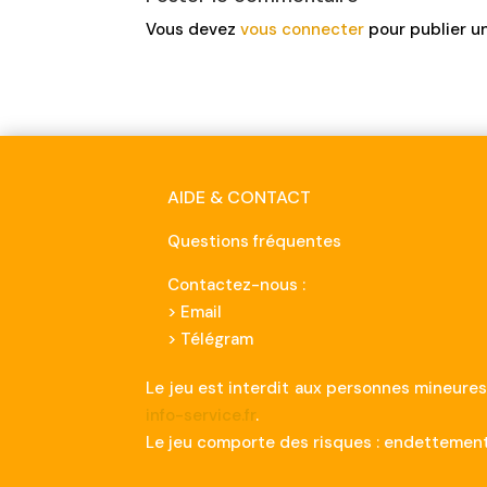
Vous devez
vous connecter
pour publier u
AIDE & CONTACT
Questions fréquentes
Contactez-nous :
>
Email
> Télégram
Le jeu est interdit aux personnes mineures
info-service.fr
.
Le jeu comporte des risques : endettement,