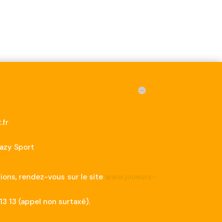
.fr
Tazy Sport
tions, rendez-vous sur le site
www.joueurs-
3 13 (appel non surtaxé).