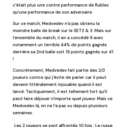
c’était plus une contre performance de Rublev
qu’une performance de son adversaire.
Sur ce match, Medvedev n’a pas obtenu la
moindre balle de break sur le SET2 & 3. Mais sur
l’ensemble du match, il en a concédé 9 avec
notamment un terrible 44% de points gagnés
derrière sa 2nd balle soit 18 points gagnés sur 41
!
Concrètement, Medvedev fait partie des 2/3
joueurs contre qui j’évite de parier car il peut
devenir littéralement injouable quand il est
lancé. Tactiquement, il est tellement fort qu’il
peut faire déjouer n’importe quel joueur. Mais ce
Medvedev là, on ne l’a pas vu depuis plusieurs
semaines.
Les 2 joueurs se sont affrontés 10 fois : Le russe