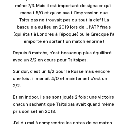
mène 7/3. Mais il est important de signaler qu’il
menait 5/0 et qu’on avait l’impression que
Tsitsipas ne trouvait pas du tout la clef ! La
bascule a eu lieu en 2019 lors de … l’ATP finals
(qui était à Londres à l’époque) ou le Grecque l’a
emporté en sortant un match énorme !
Depuis 5 matchs, c’est beaucoup plus équilibré
avec un 3/2 en cours pour Tsitsipas.
Sur dur, c’est un 6/2 pour le Russe mais encore
une fois : il menait 4/0 et maintenant c’est un
2/2.
Et en indoor, ils se sont joués 2 fois : une victoire
chacun sachant que Tsitsipas avait quand même
pris son set en 2018.
J’ai du mal à comprendre les cotes de ce match.