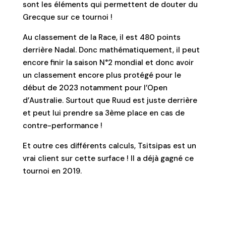
sont les éléments qui permettent de douter du
Grecque sur ce tournoi !
Au classement de la Race, il est 480 points
derrière Nadal. Donc mathématiquement, il peut
encore finir la saison N°2 mondial et donc avoir
un classement encore plus protégé pour le
début de 2023 notamment pour l’Open
d’Australie. Surtout que Ruud est juste derrière
et peut lui prendre sa 3ème place en cas de
contre-performance !
Et outre ces différents calculs, Tsitsipas est un
vrai client sur cette surface ! Il a déjà gagné ce
tournoi en 2019.