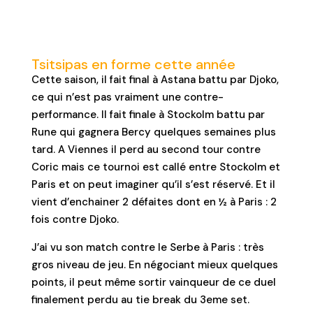
Tsitsipas en forme cette année
Cette saison, il fait final à Astana battu par Djoko,
ce qui n’est pas vraiment une contre-
performance. Il fait finale à Stockolm battu par
Rune qui gagnera Bercy quelques semaines plus
tard. A Viennes il perd au second tour contre
Coric mais ce tournoi est callé entre Stockolm et
Paris et on peut imaginer qu’il s’est réservé. Et il
vient d’enchainer 2 défaites dont en ½ à Paris : 2
fois contre Djoko.
J’ai vu son match contre le Serbe à Paris : très
gros niveau de jeu. En négociant mieux quelques
points, il peut même sortir vainqueur de ce duel
finalement perdu au tie break du 3eme set.