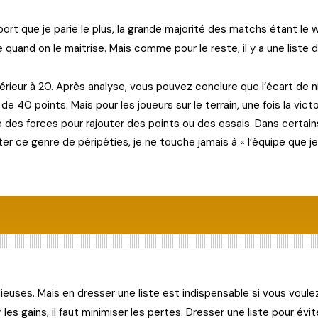
port que je parie le plus, la grande majorité des matchs étant le we
e quand on le maitrise. Mais comme pour le reste, il y a une liste 
érieur à 20. Après analyse, vous pouvez conclure que l’écart de n
e 40 points. Mais pour les joueurs sur le terrain, une fois la vict
re des forces pour rajouter des points ou des essais. Dans certa
er ce genre de péripéties, je ne touche jamais à « l’équipe que je
dieuses. Mais en dresser une liste est indispensable si vous voule
r les gains, il faut minimiser les pertes. Dresser une liste pour év