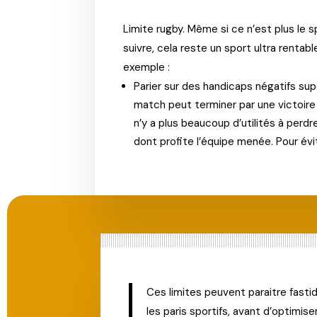
Limite rugby. Même si ce n’est plus le s
suivre, cela reste un sport ultra rentabl
exemple :
Parier sur des handicaps négatifs sup
match peut terminer par une victoire d
n’y a plus beaucoup d’utilités à perd
dont profite l’équipe menée. Pour évit
Ces limites peuvent paraitre fasti
les paris sportifs, avant d’optimise