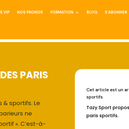
E VIP
NOS PRONOS
FORMATION
BLOG
S’ABONNER
 DES PARIS
Cet article est un ar
sportifs
s & sportifs. Le
Tazy Sport propos
parieurs ne
paris sportifs.
ortif ». C’est-à-