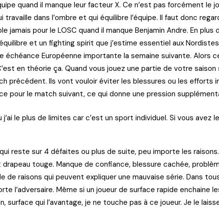
quipe quand il manque leur facteur X. Ce n’est pas forcément le joue
 travaille dans l’ombre et qui équilibre l’équipe. Il faut donc reg
emple jamais pour le LOSC quand il manque Benjamin Andre. En plu
n équilibre et un fighting spirit que j’estime essentiel aux Nordist
une échéance Européenne importante la semaine suivante. Alors cer
. C’est en théorie ça. Quand vous jouez une partie de votre saison
précédent. Ils vont vouloir éviter les blessures ou les efforts in
lace pour le match suivant, ce qui donne une pression supplément
u j’ai le plus de limites car c’est un sport individuel. Si vous ave
r qui reste sur 4 défaites ou plus de suite, peu importe les raiso
st drapeau touge. Manque de confiance, blessure cachée, problèm
ude de raisons qui peuvent expliquer une mauvaise série. Dans tous
orte l’adversaire. Même si un joueur de surface rapide enchaine le
n, surface qui l’avantage, je ne touche pas à ce joueur. Je le laiss