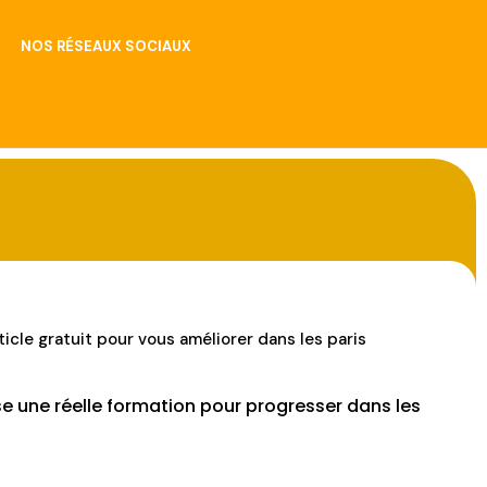
NOS RÉSEAUX SOCIAUX
ticle gratuit pour vous améliorer dans les paris
e une réelle formation pour progresser dans les