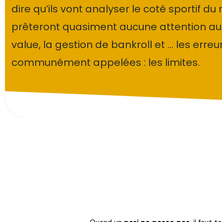
dire qu’ils vont analyser le coté sportif du
prêteront quasiment aucune attention au cô
value, la gestion de bankroll et … les erreu
communément appelées : les limites.