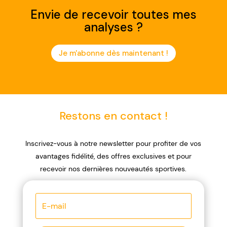
Envie de recevoir toutes mes
analyses ?
Je m'abonne dès maintenant !
Restons en contact !
Inscrivez-vous à notre newsletter pour profiter de vos
avantages fidélité, des offres exclusives et pour
recevoir nos dernières nouveautés sportives.