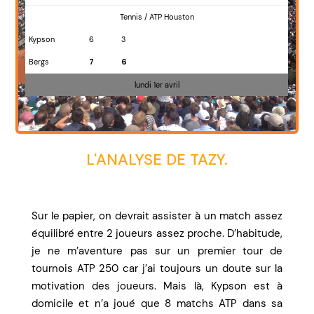
Tennis / ATP Houston
Kypson
6
3
Bergs
7
6
lundi 1er avril
L'ANALYSE DE TAZY.
Sur le papier, on devrait assister à un match assez
équilibré entre 2 joueurs assez proche. D’habitude,
je ne m’aventure pas sur un premier tour de
tournois ATP 250 car j’ai toujours un doute sur la
motivation des joueurs. Mais là, Kypson est à
domicile et n’a joué que 8 matchs ATP dans sa