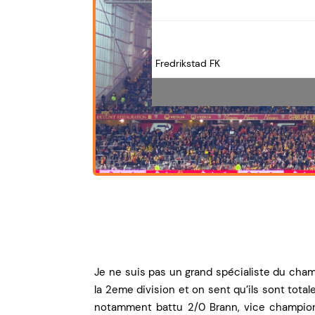
Fredrikstad FK
Je ne suis pas un grand spécialiste du cha
la 2eme division et on sent qu’ils sont tota
notamment battu 2/0 Brann, vice champion l