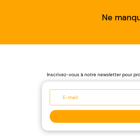
Ne manqu
Inscrivez-vous à notre newsletter pour pro