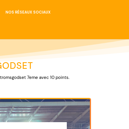
NOS RÉSEAUX SOCIAUX
GODSET
 Stromsgodset 7eme avec 10 points.