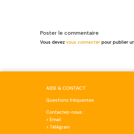
Poster le commentaire
Vous devez
vous connecter
pour publier u
AIDE & CONTACT
Questions fréquentes
Contactez-nous :
>
Email
> Télégram