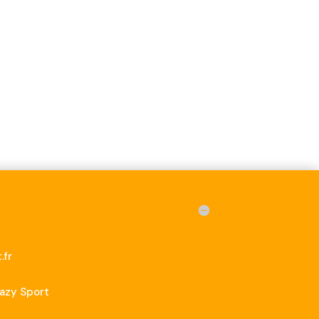
.fr
Tazy Sport