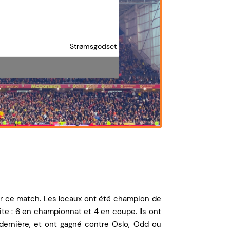
Strømsgodset
ur ce match. Les locaux ont été champion de
ite : 6 en championnat et 4 en coupe. Ils ont
 dernière, et ont gagné contre Oslo, Odd ou