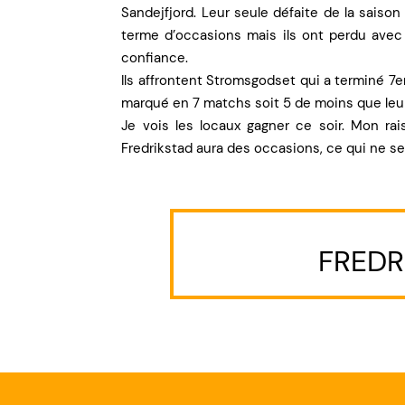
Sandejfjord. Leur seule défaite de la saison
terme d’occasions mais ils ont perdu avec
confiance.
Ils affrontent Stromsgodset qui a terminé 7e
marqué en 7 matchs soit 5 de moins que leurs
Je vois les locaux gagner ce soir. Mon rai
Fredrikstad aura des occasions, ce qui ne sera
FREDR