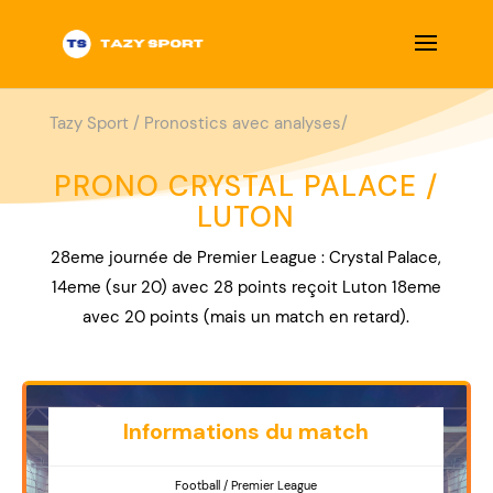
Tazy Sport
/
Pronostics avec analyses/
PRONO CRYSTAL PALACE /
LUTON
28eme journée de Premier League : Crystal Palace,
14eme (sur 20) avec 28 points reçoit Luton 18eme
avec 20 points (mais un match en retard).
Informations du match
Football / Premier League