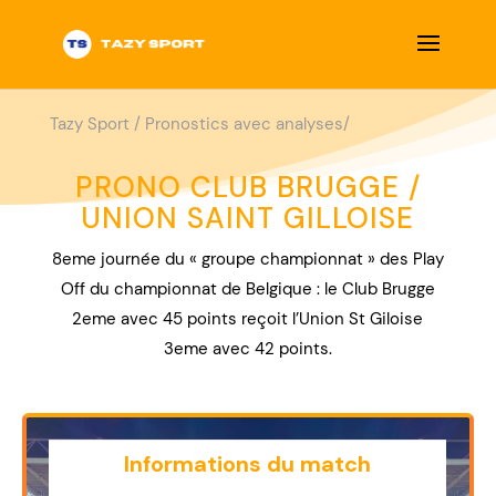
Tazy Sport
/
Pronostics avec analyses/
PRONO CLUB BRUGGE /
UNION SAINT GILLOISE
8eme journée du « groupe championnat » des Play
Off du championnat de Belgique : le Club Brugge
2eme avec 45 points reçoit l’Union St Giloise
3eme avec 42 points.
Informations du match