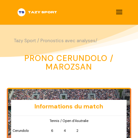
Tazy Sport
/
Pronostics avec analyses/
PRONO CERUNDOLO /
MAROZSAN
Informations du match
Tennis / Open d’Asutralie
Cerundolo
6
4
2