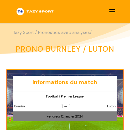
Tazy Sport
/
Pronostics avec analyses/
PRONO BURNLEY / LUTON
Informations du match
Football / Premier League
1 – 1
Burnley
Luton
vendredi 12 janvier 2024