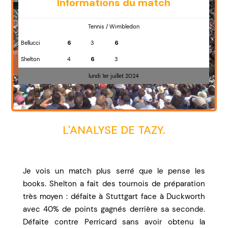
Informations du match
Tennis / Wimbledon
Bellucci
6
3
6
Shelton
4
6
3
lundi 1er juillet 2024
L'ANALYSE DE TAZY.
Je vois un match plus serré que le pense les
books. Shelton a fait des tournois de préparation
très moyen : défaite à Stuttgart face à Duckworth
avec 40% de points gagnés derrière sa seconde.
Défaite contre Perricard sans avoir obtenu la