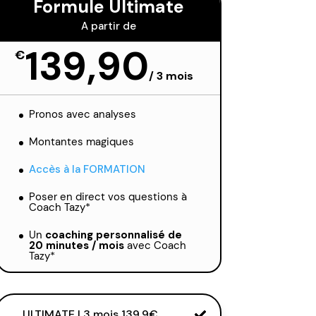
Formule Ultimate
A partir de
139,90
€
/
3 mois
Pronos avec analyses
Montantes magiques
Accès à la FORMATION
Poser en direct vos questions à
Coach Tazy*
Un
coaching personnalisé de
20 minutes / mois
avec Coach
Tazy*
ULTIMATE | 3 mois 139,9€