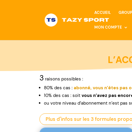
ACCUEIL
GROUP
MON COMPTE
L’AC
3
raisons possibles :
80% des cas :
abonné, vous n’êtes pas o
10% des cas : soit
vous n’avez pas enco
ou
votre niveau d’abonnement n’est pas s
Plus d'infos sur les 3 formules prop