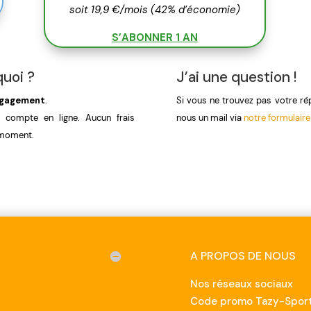
soit 19,9 €/mois (42% d’économie)
S’ABONNER 1 AN
uoi ?
J’ai une question !
engagement
.
Si vous ne trouvez pas votre r
e compte en ligne. Aucun frais
nous un mail via
notre formulaire
t moment.
A PROPOS DE NOUS
Nos réseaux sociaux
Code promo Tazy-Sport