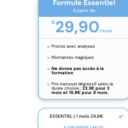
Formule Essentiel
À partir de
29,90
€
/
mois
Pronos avec analyses
Montantes magiques
Ne donne pas accès à la
formation
Prix mensuel dégressif selon la
durée choisie :
23,3€ pour 3
mois et
19,8€ pour 6 mois.
ESSENTIEL | 1 mois 29,9€
S’ABONNER 1 MOIS