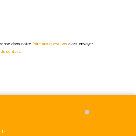
éponse dans notre
foire aux questions
alors envoyez-
 de contact.
.fr