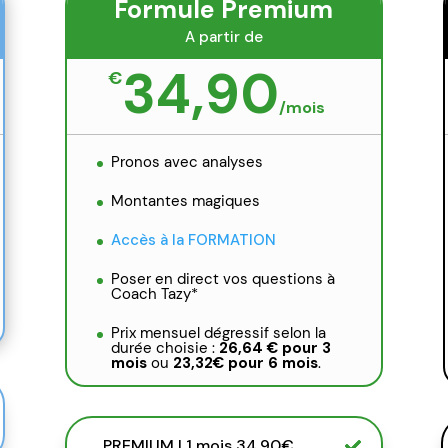
Formule Premium
A partir de
34,90
€
/
mois
Pronos avec analyses
Montantes magiques
Accès à la FORMATION
Poser en direct vos questions à
Coach Tazy*
Prix mensuel dégressif selon la
durée choisie :
26,64 € pour 3
mois
ou
23,32€ pour 6 mois
.
PREMIUM | 1 mois 34,90€