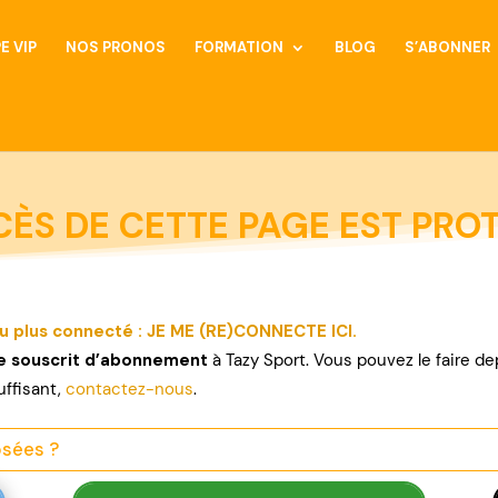
E VIP
NOS PRONOS
FORMATION
BLOG
S’ABONNER
CÈS DE CETTE PAGE EST PROT
u plus connecté : JE ME (RE)CONNECTE ICI.
re souscrit d’abonnement
à Tazy Sport. Vous pouvez le faire d
uffisant,
contactez-nous
.
osées ?