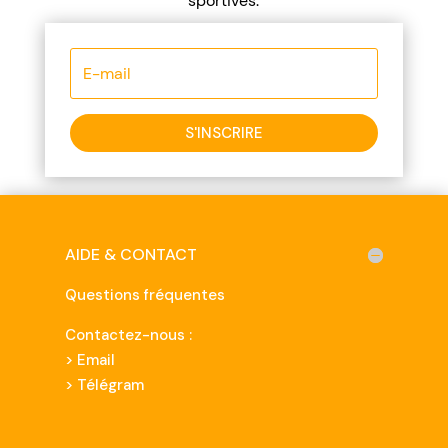
sportives.
S'INSCRIRE
AIDE & CONTACT
Questions fréquentes
Contactez-nous :
>
Email
> Télégram